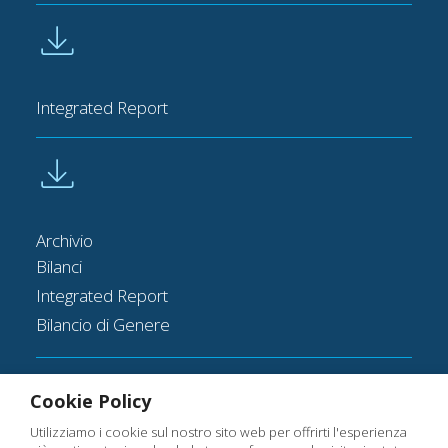
Integrated Report
Archivio
Bilanci
Integrated Report
Bilancio
di
Genere
Cookie Policy
Contattaci
Utilizziamo i cookie sul nostro sito web per offrirti l'esperienza