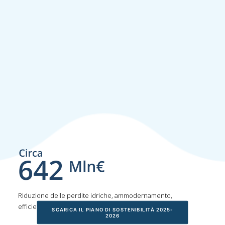
Riduzione delle perdite idriche, ammodernamento,
efficientamenti energetici e digitalizzazione della rete
SCARICA IL PIANO DI SOSTENIBILITÀ 2025-
2026