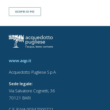
SCOPRI DI PIÙ
www.aqp.it
Acquedotto Pugliese S.p.A.
Sede legale:
Via Salvatore Cognetti, 36
70121 BARI
C.F. P.IVA 00347000721